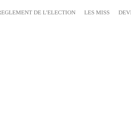
REGLEMENT DE L'ELECTION
LES MISS
DEV
CYCLO-CROSS LUBERSA
LUBERSAC (CORRÈZE)