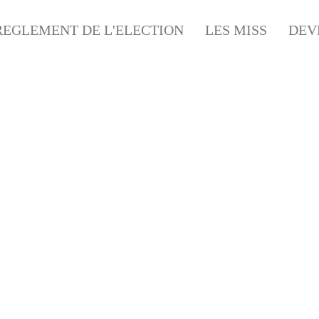
REGLEMENT DE L'ELECTION
LES MISS
DEV
 DE L’AVIATION DE LI
BELLEGARDE LIMOGES