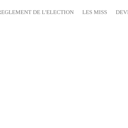
REGLEMENT DE L'ELECTION
LES MISS
DEV
GURATION DE L’AQUA
L’AQUAPOLIS LIMOGES (87)