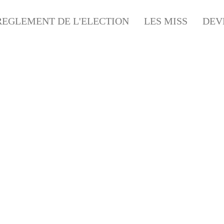
REGLEMENT DE L'ELECTION
LES MISS
DEV
LIMOUZY BEACH
LA SABLIÈRE LE PALAIS SUR VIENNE