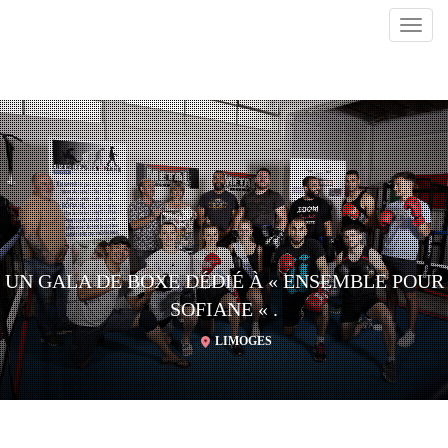
Toggl
navig
UN GALA DE BOXE DÉDIÉ À « ENSEMBLE POUR
SOFIANE « .
LIMOGES