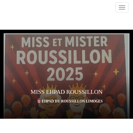
Toggl
navig
MISS EHPAD ROUSSILLON
EHPAD DU ROUSSILLON LIMOGES