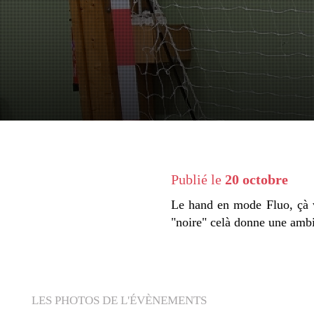
Publié le
20 octobre
Le hand en mode Fluo, çà v
"noire" celà donne une ambia
LES PHOTOS DE L'ÉVÈNEMENTS