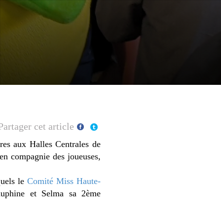
Partager cet article
ires aux Halles Centrales de
 en compagnie des joueuses,
quels le
Comité Miss Haute-
uphine et Selma sa 2ème