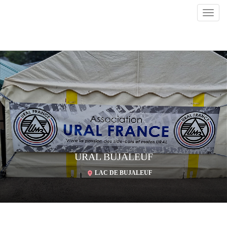
Toggl
navig
URAL BUJALEUF
LAC DE BUJALEUF